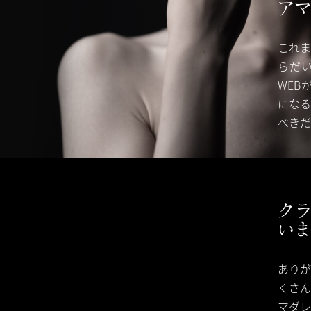
アマ
これま
らだ
WEB
になる
べきだ
ク
いま
ありが
くさん
マダレ