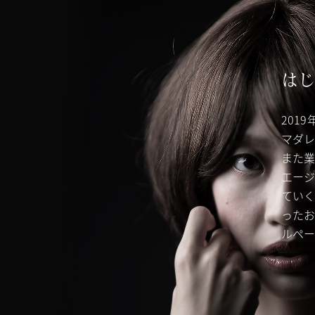
TOP
はじ
トップ
201
ALL ABOUT AMADARE
会社概要
マダレ
また業
AMAZING PRICE
エージ
制作料金
ていく
ったお
AMADARE STUDIO
レンタルスタジオ
ルペー
MOVIE
制作実績（映像）