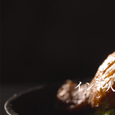
TOP
トップ
ALL ABOUT AMADARE
会社概要
AMAZING PRICE
制作料金
AMADARE STUDIO
レンタルスタジオ
MOVIE
制作実績（映像）